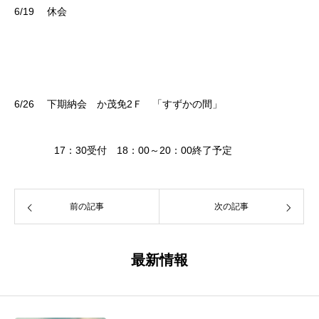
6/19 休会
6/26
下期納会 か茂免
2
Ｆ 「すずかの間」
17：30
受付
18：00～20：00
終了予定
前の記事
次の記事
最新情報