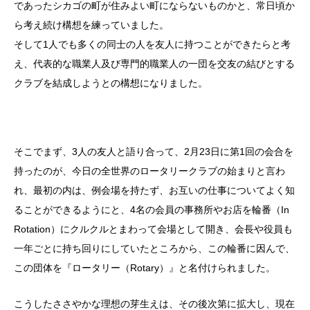
であったシカゴの町が住みよい町にならないものかと、常日頃か
ら考え続け構想を練っていました。
そして1人でも多くの同士の人を友人に持つことができたらと考
え、代表的な職業人及び専門的職業人の一団を交友の結びとする
クラブを結成しようとの構想になりました。
そこでまず、3人の友人と語り合って、2月23日に第1回の会合を
持ったのが、今日の全世界のロータリークラブの始まりと言わ
れ、最初の内は、例会場を持たず、お互いの仕事についてよく知
ることができるようにと、4名の会員の事務所やお店を輪番（In
Rotation）にクルクルとまわって会場として開き、会長や役員も
一年ごとに持ち回りにしていたところから、この輪番に因んで、
この団体を『ロータリー（Rotary）』と名付けられました。
こうしたささやかな理想の芽生えは、その後次第に拡大し、現在