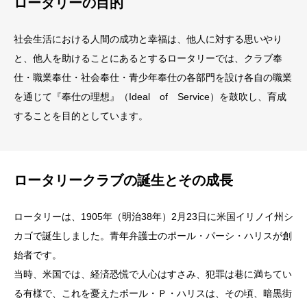
ロータリーの目的
社会生活における人間の成功と幸福は、他人に対する思いやり
と、他人を助けることにあるとするロータリーでは、クラブ奉
仕・職業奉仕・社会奉仕・青少年奉仕の各部門を設け各自の職業
を通じて『奉仕の理想』（Ideal of Service）を鼓吹し、育成
することを目的としています。
ロータリークラブの誕生とその成長
ロータリーは、1905年（明治38年）2月23日に米国イリノイ州シ
カゴで誕生しました。青年弁護士のポール・パーシ・ハリスが創
始者です。
当時、米国では、経済恐慌で人心はすさみ、犯罪は巷に満ちてい
る有様で、これを憂えたポール・Ｐ・ハリスは、その頃、暗黒街