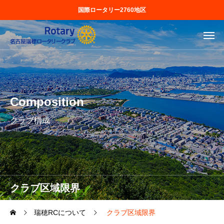
国際ロータリー2760地区
Composition
クラブ構成
クラブ区域限界
瑞穂RCについて
クラブ区域限界