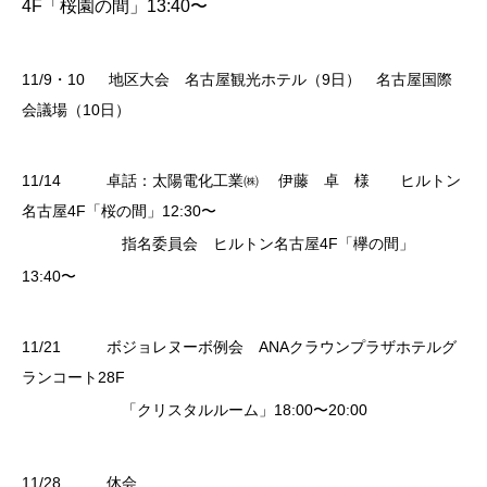
4F
「桜園の間」
13
:
40
〜
11/9・
10
地区大会 名古屋観光ホテル（
9
日） 名古屋国際
会議場（
10
日）
11/14
卓話：太陽電化工業㈱
伊藤 卓 様
ヒルトン
名古屋
4F
「桜の間」
12:30〜
指名委員会 ヒルトン名古屋
4F
「欅の間」
13:40〜
11/21
ボジョレヌーボ例会
ANA
クラウンプラザホテルグ
ランコート
28F
「クリスタルルーム」
18:00〜20
:
00
11/28
休会