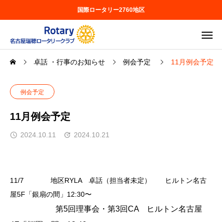
国際ロータリー2760地区
卓話 ・行事のお知らせ
例会予定
11月例会予定
例会予定
11月例会予定
2024.10.11
2024.10.21
11/7
地区
RYLA
卓話（担当者未定） ヒルトン名古
屋
5F
「銀扇の間」
12:30〜
第
5
回理事会・第
3
回
CA
ヒルトン名古屋