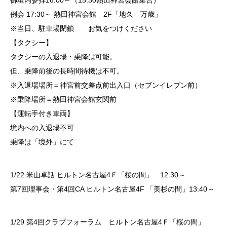
御垣内参拝16:00～（15:30熱田神宮会館集合）
例会 17:30～ 熱田神宮会館 2F「地久 万歳」
※当日、駐車場閉鎖 お気をつけください
【タクシー】
タクシーの入退場・乗降は可能。
但、乗降前後の長時間待機は不可。
※入退場場所＝神宮前交差点前出入口（セブンイレブン前）
※乗降場所＝熱田神宮会館玄関前
【運転手付き車両】
境内への入退場不可
乗降は「境外」にて
1/22 米山卓話 ヒルトン名古屋4Ｆ「桜の間」 12:30～
第7回理事会・第4回CA ヒルトン名古屋4F 「美杉の間」13:40～
1/29 第4回クラブフォーラム ヒルトン名古屋4Ｆ「桜の間」