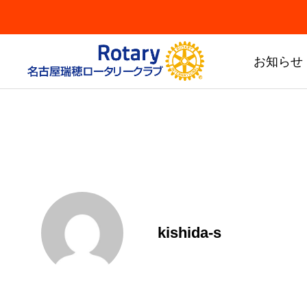
お知らせ
Chair
kishida-s
Mizuho RC
会長方針
瑞穂RCについて
会長方針