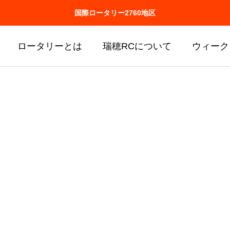
国際ロータリー2760地区
ロータリーとは
瑞穂RCについて
ウィーク
man's policy
Attempt
取り組み
地域環境